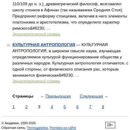
110/109 до н. э.), древнегреческий философ, возглавлял
школу стоиков в Афинах (так называемая Средняя Стоя).
Предпринял реформу стоицизма, включив в него элементы
платонизма и аристотелизма, что определило характер
римского&#8230; …
Энциклопедический словарь
КУЛЬТУРНАЯ АНТРОПОЛОГИЯ
— КУЛЬТУРНАЯ
30
АНТРОПОЛОГИЯ, в широком смысле наука, изучающая
определяемое культурой функционирование общества у
различных народов. Культурная антропология отличается, с
одной стороны, от физического описания рас, которым
занимается физическая&#8230; …
Энциклопедический словарь
Страницы
←
Предыдущая
Следующая
→
1
2
3
4
5
6
7
8
© Академик, 2000-2026
18+
Обратная связь:
Техподдержка
,
Реклама на сайте