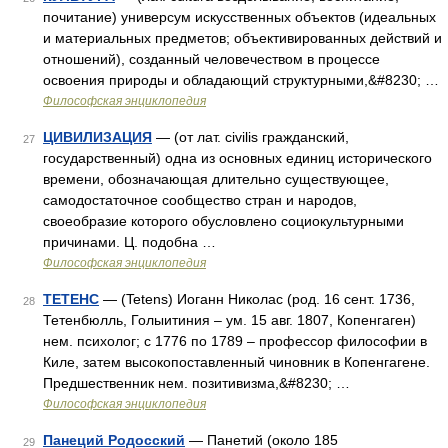
почитание) универсум искусственных объектов (идеальных
и материальных предметов; объективированных действий и
отношений), созданный человечеством в процессе
освоения природы и обладающий структурными,&#8230; …
Философская энциклопедия
ЦИВИЛИЗАЦИЯ
— (от лат. civilis гражданский,
27
государственный) одна из основных единиц исторического
времени, обозначающая длительно существующее,
самодостаточное сообщество стран и народов,
своеобразие которого обусловлено социокультурными
причинами. Ц. подобна …
Философская энциклопедия
ТЕТЕНС
— (Tetens) Иоганн Николас (род. 16 сент. 1736,
28
Тетенбюлль, Голыитиния – ум. 15 авг. 1807, Копенгаген)
нем. психолог; с 1776 по 1789 – профессор философии в
Киле, затем высокопоставленный чиновник в Копенгагене.
Предшественник нем. позитивизма,&#8230; …
Философская энциклопедия
Панеций Родосский
— Панетий (около 185
29