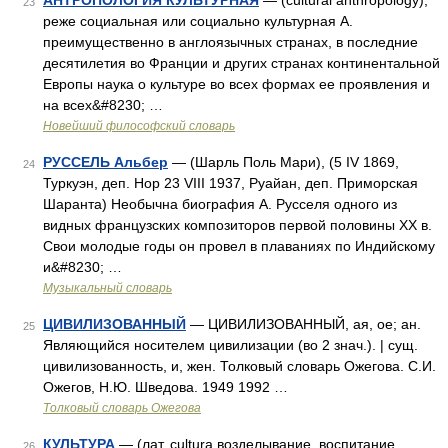
АНТРОПОЛОГИЯ КУЛЬТУРНАЯ
— (cultural anthropology),
23
реже социальная или социально культурная А.
преимущественно в англоязычных странах, в последние
десятилетия во Франции и других странах континентальной
Европы наука о культуре во всех формах ее проявления и
на всех&#8230; …
Новейший философский словарь
РУССЕЛЬ Альбер
— (Шарль Поль Мари), (5 IV 1869,
24
Туркуэн, деп. Нор 23 VIII 1937, Руайан, деп. Приморская
Шаранта) Необычна биография А. Русселя одного из
видных французских композиторов первой половины XX в.
Свои молодые годы он провел в плаваниях по Индийскому
и&#8230; …
Музыкальный словарь
ЦИВИЛИЗОВАННЫЙ
— ЦИВИЛИЗОВАННЫЙ, ая, ое; ан.
25
Являющийся носителем цивилизации (во 2 знач.). | сущ.
цивилизованность, и, жен. Толковый словарь Ожегова. С.И.
Ожегов, Н.Ю. Шведова. 1949 1992 …
Толковый словарь Ожегова
КУЛЬТУРА
— (лат. cultura возделывание, воспитание,
26